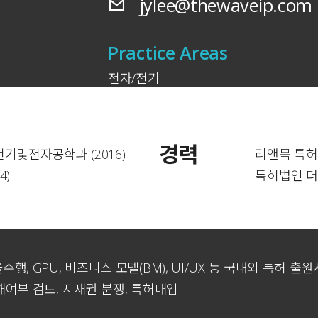
jylee@thewaveip.com
Practice Areas
전자/전기
경력
전기및전자공학과 (2016)
리앤목 특허법
4)
특허법인 더웨
행, GPU, 비즈니스 모델(BM), UI/UX 등 국내외 특허 출
해여부 검토, 지재권 분쟁, 특허매입