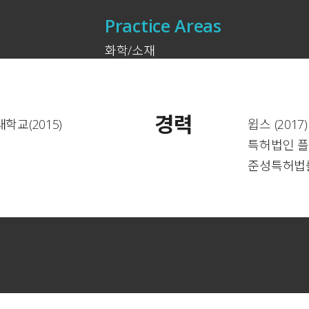
Practice Areas
화학/소재
경력
교(2015)
윕스 (2017)
특허법인 플러
준성특허법률