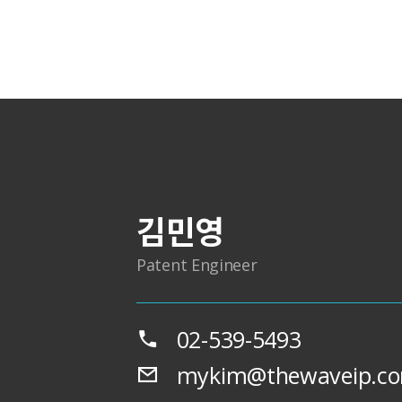
김민영
Patent Engineer
02-539-5493
mykim@thewaveip.c