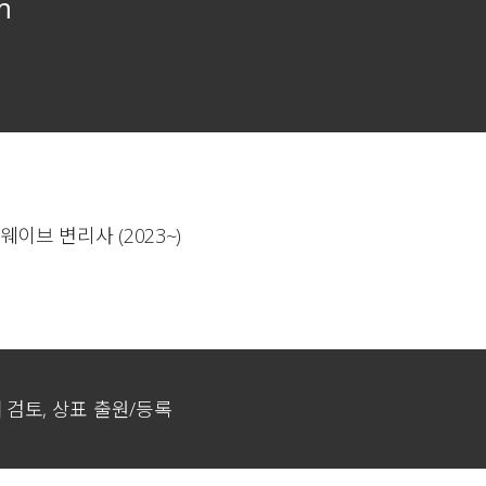
m
이브 변리사 (2023~)
해 검토, 상표 출원/등록