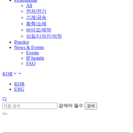
Professional
All
전자/전기
기계/금속
화학/소재
바이오/제약
상표/디자인/저작
Practice
News & Events
Events
IP Insight
FAQ
KOR
KOR
ENG
검색어 필수
검색