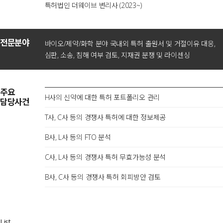
특허법인 더웨이브 변리사 (2023~)
전문분야
바이오/제약/화학 분야 국내외 특허 출원서 및 거절이유 대응,
심판, 소송, 침해 여부 검토, 지재권 분쟁 및 라이센싱
주요
H사의 신약에 대한 특허 포트폴리오 관리
담당사건
T사, C사 등의 경쟁사 특허에 대한 정보제공
B사, L사 등의 FTO 분석
C사, L사 등의 경쟁사 특허 무효가능성 분석
B사, C사 등의 경쟁사 특허 회피방안 검토
List