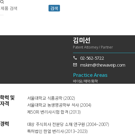
검색
김미선
Patent Attorney / Partner
02-562-5722
mskim@thewaveip.com
Practice Areas
바이오/제약/화학
학력 및
서울대학교 식품공학 (2002)
자격
서울대학교 농생명공학부 석사 (2004)
제50회 변리사시험 합격 (2013)
경력
대상 주식회사 전분당 소재 연구원 (2004~2007)
특허법인 한얼 변리사 (2013~2023)