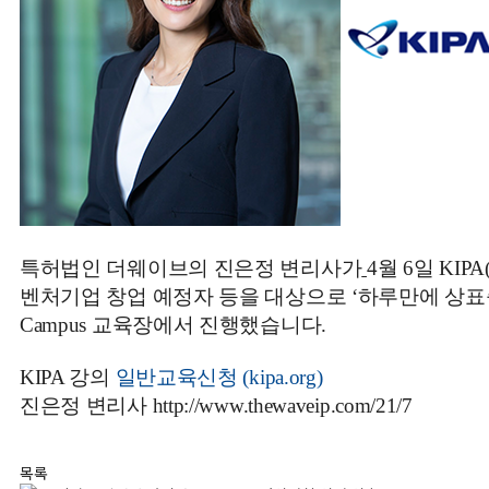
특
허법인
더웨이브의
진은정
변리사가
4
월
6
일
KIP
벤처기업
창업
예정자
등을
대상으로
‘
하루만에
상표
Campus
교육장에서
진행했습니다
.
KIPA 강의
일반교육신청 (kipa.org)
진은정 변리사
http://www.thewaveip.com/21/7
목록