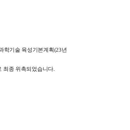
과학기술
육성
기본계획
(23
년
로
최종
위촉되었습니다
.