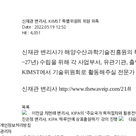
신재관 변리사, KIMST 특별위원회 위원 위촉
Date : 2022.05.19 12:52
Hit : 4,051
신재관
변리사가
해양수산과학기술
진흥원의
~27
년
)
수립을
위해
각
사업부서
,
유관기관
,
출
KIMST
에서
기술위원회로
활동해주실
전문가
신재관 변리사
http://www.thewaveip.com/21/8
목록
이전글
차현태 변리사, KIPA의 “주요국가 특허절차와 활용전
진은정 변리사, KIPA '하루만에 상표출원하기' 강의 진행
다음
개인정보처리방침
관리자