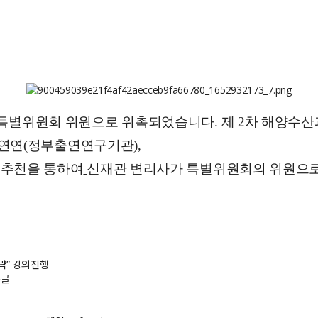
특별위원
회
위원으로
위촉되었습니다
.
제
2
차
해양수산
연연
(
정부출연연구기관
),
추천을
통하여
신재관
변리사가
특별위원회
의
위원으
략” 강의진행
글