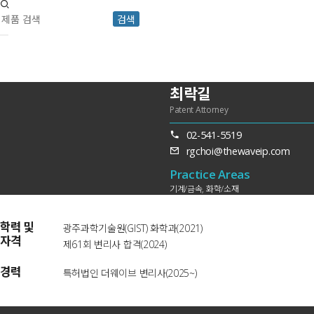
검색
최락길
Patent Attorney
02-541-5519
rgchoi@thewaveip.com
Practice Areas
기계/금속, 화학/소재
학력 및
광주과학기술원(GIST) 화학과(2021)
자격
제61회 변리사 합격(2024)
경력
특허법인 더웨이브 변리사(2025~)