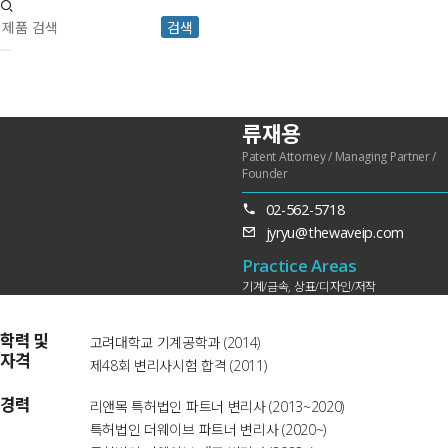
검색
류재용
Patent Attorney / Managing Partner /
Founder
02-562-5718
jyryu@thewaveip.com
Practice Areas
기계/금속, 상표/디자인/저작
학력 및
고려대학교 기계공학과 (2014)
자격
제48회 변리사시험 합격 (2011)
경력
리앤목 특허법인 파트너 변리사 (2013~2020)
특허법인 더웨이브 파트너 변리사 (2020~)